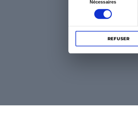
Nécessaires
du
WHAT TO DO
consentement
REFUSER