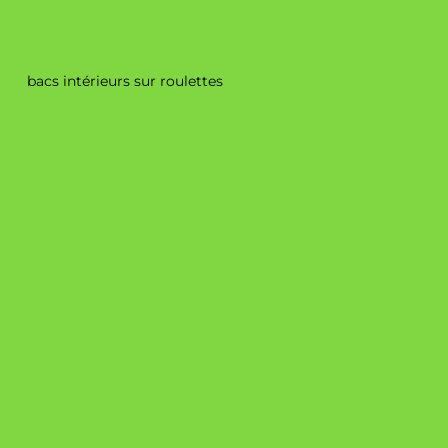
42 x 42 x 61cm
49 x 44 x 84 cm
bacs intérieurs sur roulettes