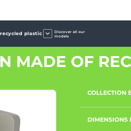
Discover all our
recycled plastic
models
IN MADE OF REC
COLLECTION B
DIMENSIONS 